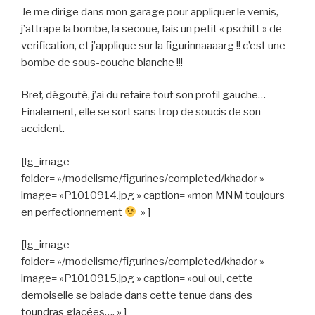
Je me dirige dans mon garage pour appliquer le vernis,
j’attrape la bombe, la secoue, fais un petit « pschitt » de
verification, et j’applique sur la figurinnaaaarg !! c’est une
bombe de sous-couche blanche !!!
Bref, dégouté, j’ai du refaire tout son profil gauche…
Finalement, elle se sort sans trop de soucis de son
accident.
[lg_image
folder= »/modelisme/figurines/completed/khador »
image= »P1010914.jpg » caption= »mon MNM toujours
en perfectionnement
» ]
[lg_image
folder= »/modelisme/figurines/completed/khador »
image= »P1010915.jpg » caption= »oui oui, cette
demoiselle se balade dans cette tenue dans des
toundras glacées…. » ]