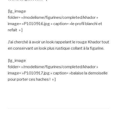
[lg_image
folder= »/modelisme/figurines/completed/khador »
image= »P1010916.jpg » caption= »le profil blanchi et
refait » ]
J’ai cherché à avoir un look rappelant le rouge Khador tout
en conservant un look plus rustique collant à la figurine.
[lg_image
folder= »/modelisme/figurines/completed/khador »
image= »P1010917.jpg » caption= »balaise la demoiselle
pour porter ces haches ! » ]