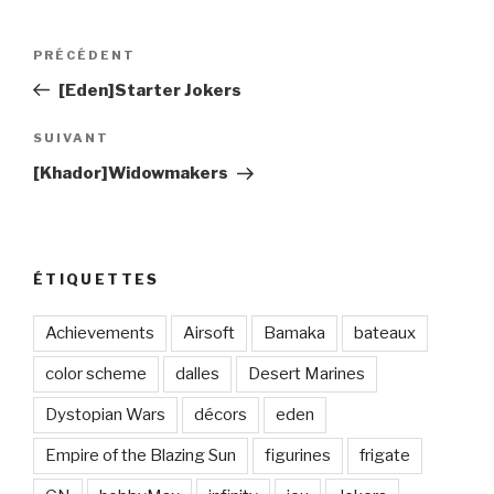
Navigation
PRÉCÉDENT
Article
de
précédent
[Eden]Starter Jokers
l’article
SUIVANT
Article
suivant
[Khador]Widowmakers
ÉTIQUETTES
Achievements
Airsoft
Bamaka
bateaux
color scheme
dalles
Desert Marines
Dystopian Wars
décors
eden
Empire of the Blazing Sun
figurines
frigate