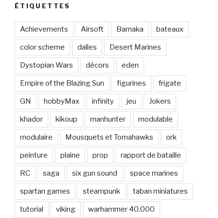
ÉTIQUETTES
Achievements
Airsoft
Bamaka
bateaux
color scheme
dalles
Desert Marines
Dystopian Wars
décors
eden
Empire of the Blazing Sun
figurines
frigate
GN
hobbyMax
infinity
jeu
Jokers
khador
kikoup
manhunter
modulable
modulaire
Mousquets et Tomahawks
ork
peinture
plaine
prop
rapport de bataille
RC
saga
six gun sound
space marines
spartan games
steampunk
taban miniatures
tutorial
viking
warhammer 40.000