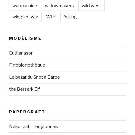
warmachine
widowmakers
wild west
wings of war
WIP
YuJing
MODÉLISME
Euthanasor
Figoblogothèque
Le bazar du Snot à Barbe
the Berserk Elf
PAPERCRAFT
Neko craft – en japonais