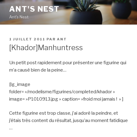
Aller
ANT'S NEST
au
Ant's Nest
contenu
principal
PUBLIÉ
1 JUILLET 2011
PAR
ANT
LE
[Khador]Manhuntress
Un petit post rapidement pour présenter une figurine qui
m’a causé bien de la peine…
[lg_image
folder= »/modelisme/figurines/completed/khador »
image= »P1010913.jpg » caption= »froid moi jamais ! » ]
Cette figurine est trop classe, j’ai adoré la peindre, et
j’étais très content du résultat, jusqu’au moment fatidique
…