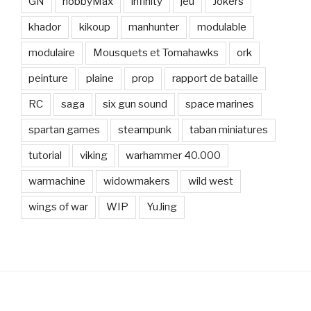
GN
hobbyMax
infinity
jeu
Jokers
khador
kikoup
manhunter
modulable
modulaire
Mousquets et Tomahawks
ork
peinture
plaine
prop
rapport de bataille
RC
saga
six gun sound
space marines
spartan games
steampunk
taban miniatures
tutorial
viking
warhammer 40.000
warmachine
widowmakers
wild west
wings of war
WIP
YuJing