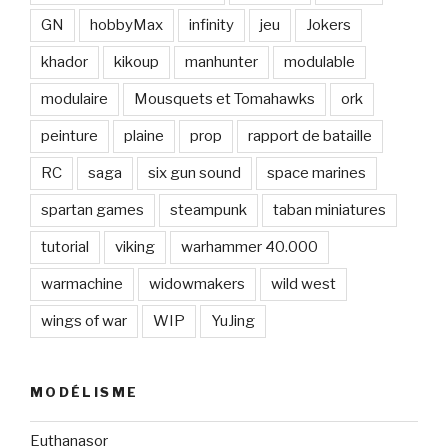
GN
hobbyMax
infinity
jeu
Jokers
khador
kikoup
manhunter
modulable
modulaire
Mousquets et Tomahawks
ork
peinture
plaine
prop
rapport de bataille
RC
saga
six gun sound
space marines
spartan games
steampunk
taban miniatures
tutorial
viking
warhammer 40.000
warmachine
widowmakers
wild west
wings of war
WIP
YuJing
MODÉLISME
Euthanasor