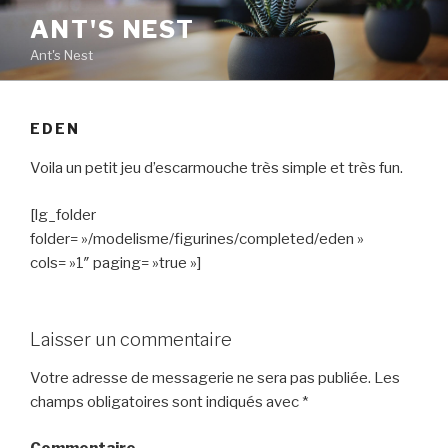
Aller
ANT'S NEST
au
Ant's Nest
contenu
principal
EDEN
Voila un petit jeu d’escarmouche très simple et très fun.
[lg_folder
folder= »/modelisme/figurines/completed/eden »
cols= »1″ paging= »true »]
Laisser un commentaire
Votre adresse de messagerie ne sera pas publiée.
Les
champs obligatoires sont indiqués avec
*