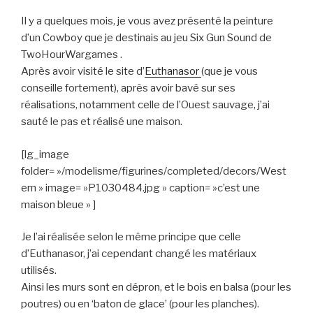
Il y a quelques mois, je vous avez présenté la peinture
d’un Cowboy que je destinais au jeu Six Gun Sound de
TwoHourWargames .
Après avoir visité le site d’
Euthanasor
(que je vous
conseille fortement), après avoir bavé sur ses
réalisations, notamment celle de l’Ouest sauvage, j’ai
sauté le pas et réalisé une maison.
[lg_image
folder= »/modelisme/figurines/completed/decors/West
ern » image= »P1030484.jpg » caption= »c’est une
maison bleue » ]
Je l’ai réalisée selon le même principe que celle
d’Euthanasor, j’ai cependant changé les matériaux
utilisés.
Ainsi les murs sont en dépron, et le bois en balsa (pour les
poutres) ou en ‘baton de glace’ (pour les planches).