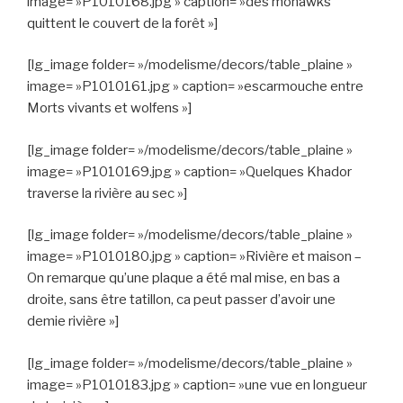
image= »P1010168.jpg » caption= »des mohawks
quittent le couvert de la forêt »]
[lg_image folder= »/modelisme/decors/table_plaine »
image= »P1010161.jpg » caption= »escarmouche entre
Morts vivants et wolfens »]
[lg_image folder= »/modelisme/decors/table_plaine »
image= »P1010169.jpg » caption= »Quelques Khador
traverse la rivière au sec »]
[lg_image folder= »/modelisme/decors/table_plaine »
image= »P1010180.jpg » caption= »Rivière et maison –
On remarque qu’une plaque a été mal mise, en bas a
droite, sans être tatillon, ca peut passer d’avoir une
demie rivière »]
[lg_image folder= »/modelisme/decors/table_plaine »
image= »P1010183.jpg » caption= »une vue en longueur