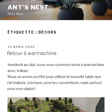
Aller
ANT'S NEST
au
Ant's Nest
contenu
principal
ÉTIQUETTE : DÉCORS
PUBLIÉ
13 AVRIL 2015
LE
Retour à warmachine
Vendredi au club, nous nous sommes remis à warmachine
avec Vulkan.
Nous en avons profité pour utiliser la nouvelle table que
j’ai réalisée, à la base, pour les conventions, mais surtout
pour mon plaisir !