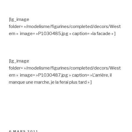
[lg_image
folder= »/modelisme/figurines/completed/decors/West
ern » image= »P1030485.jpg » caption= »la facade » ]
[lg_image
folder= »/modelisme/figurines/completed/decors/West
ern » image= »P1030487.jpg » caption= »L’arrière, il
manque une marche, je la ferai plus tard » ]
PUBLIÉ
6 MARS 2011