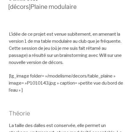
LE
[décors]Plaine modulaire
L’idée de ce projet est venue subitement, en amenant la
version 1 de ma table modulaire au club que je fréquente.
Cette session de jeu (où je me suis fait rétamé au
passage) a résulté sur un brainstorming avec Will sur une
nouvelle version de décors.
[lg_image folder= »/modelisme/decors/table_plaine »
image= »P1010143.jpg » caption= »petite vue du bord de
l’eau » ]
Théorie
La taille des dalles est conservée, elle permet un