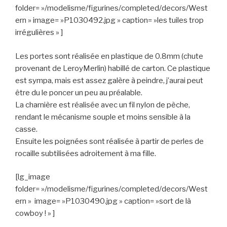
folder= »/modelisme/figurines/completed/decors/West
ern » image= »P1030492.jpg » caption= »les tuiles trop
irrégulières » ]
Les portes sont réalisée en plastique de 0.8mm (chute
provenant de LeroyMerlin) habillé de carton. Ce plastique
est sympa, mais est assez galère à peindre, j’aurai peut
être du le poncer un peu au préalable.
La charnière est réalisée avec un fil nylon de pèche,
rendant le mécanisme souple et moins sensible à la
casse.
Ensuite les poignées sont réalisée à partir de perles de
rocaille subtilisées adroitement à ma fille.
[lg_image
folder= »/modelisme/figurines/completed/decors/West
ern » image= »P1030490.jpg » caption= »sort de là
cowboy ! » ]