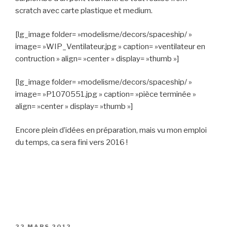
scratch avec carte plastique et medium.
[lg_image folder= »modelisme/decors/spaceship/ »
image= »WIP_Ventilateur.jpg » caption= »ventilateur en
contruction » align= »center » display= »thumb »]
[lg_image folder= »modelisme/decors/spaceship/ »
image= »P1070551.jpg » caption= »pièce terminée »
align= »center » display= »thumb »]
Encore plein d’idées en préparation, mais vu mon emploi
du temps, ca sera fini vers 2016 !
PUBLIÉ
22 MARS 2012