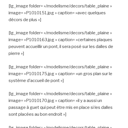
[lg_image folder= »/modelisme/decors/table_plaine »
image= »P1010151.jpg » caption= »avec quelques
décors de plus »]
[lg_image folder= »/modelisme/decors/table_plaine »
image= »P1010163.jpg » caption= »certaines plaques
peuvent accueillir un pont, il sera posé sur les dalles de
pierre »]
[lg_image folder= »/modelisme/decors/table_plaine »
image= »P1010175.jpg » caption= »un gros plan sur le
système d’accueil de pont »]
[lg_image folder= »/modelisme/decors/table_plaine »
image= »P1010170.jpg » caption= »il y a aussi un
passage à guet qui peut être mis en place si les dalles
sont placées au bon endroit »]
[lg_image folder= »/modelisme/decors/table_plaine »