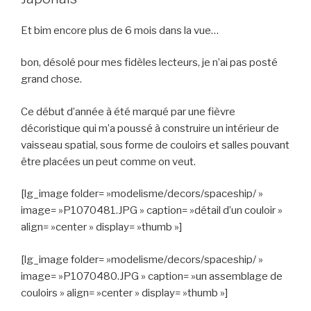
Et bim encore plus de 6 mois dans la vue…
bon, désolé pour mes fidèles lecteurs, je n’ai pas posté
grand chose.
Ce début d’année à été marqué par une fièvre
décoristique qui m’a poussé à construire un intérieur de
vaisseau spatial, sous forme de couloirs et salles pouvant
être placées un peut comme on veut.
[lg_image folder= »modelisme/decors/spaceship/ »
image= »P1070481.JPG » caption= »détail d’un couloir »
align= »center » display= »thumb »]
[lg_image folder= »modelisme/decors/spaceship/ »
image= »P1070480.JPG » caption= »un assemblage de
couloirs » align= »center » display= »thumb »]