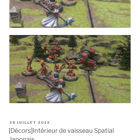
PUBLIÉ
26 JUILLET 2013
LE
[Décors]Intérieur de vaisseau Spatial
Japonais