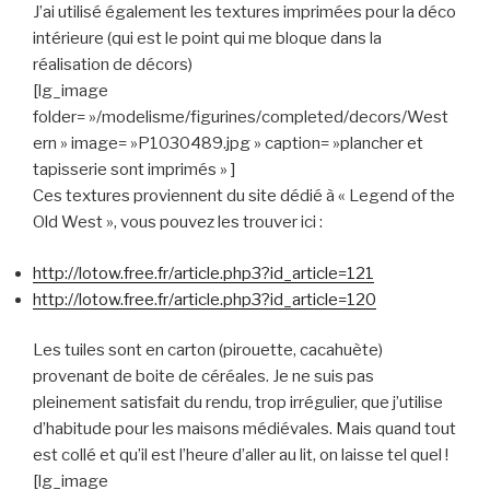
J’ai utilisé également les textures imprimées pour la déco
intérieure (qui est le point qui me bloque dans la
réalisation de décors)
[lg_image
folder= »/modelisme/figurines/completed/decors/West
ern » image= »P1030489.jpg » caption= »plancher et
tapisserie sont imprimés » ]
Ces textures proviennent du site dédié à « Legend of the
Old West », vous pouvez les trouver ici :
http://lotow.free.fr/article.php3?id_article=121
http://lotow.free.fr/article.php3?id_article=120
Les tuiles sont en carton (pirouette, cacahuète)
provenant de boite de céréales. Je ne suis pas
pleinement satisfait du rendu, trop irrégulier, que j’utilise
d’habitude pour les maisons médiévales. Mais quand tout
est collé et qu’il est l’heure d’aller au lit, on laisse tel quel !
[lg_image