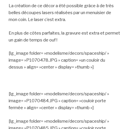
La création de ce décor a été possible grâce à de très
belles découpes lasers réalisées par un menuisier de
mon coin. Le laser c’est extra.
En plus de côtes parfaites, la gravure est extra et permet
un gain de temps de ouf !
[lg_image folder= »modelisme/decors/spaceship/ »
image= »P1070478.JPG » caption= »un couloir du
dessus » align= »center » display= »thumb »]
[lg_image folder= »modelisme/decors/spaceship/ »
image= »P1070484.JPG » caption= »couloir porte
fermée » align= »center » display= »thumb »]
[lg_image folder= »modelisme/decors/spaceship/ »
image= »P1070485.JPG » caption= »couloir porte