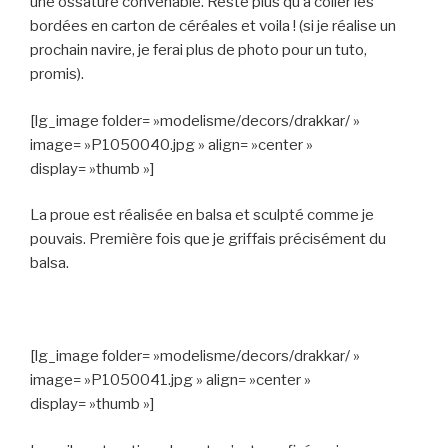
une ossature convenable. Reste plus qu’à coller les
bordées en carton de céréales et voila ! (si je réalise un
prochain navire, je ferai plus de photo pour un tuto,
promis).
[lg_image folder= »modelisme/decors/drakkar/ »
image= »P1050040.jpg » align= »center »
display= »thumb »]
La proue est réalisée en balsa et sculpté comme je
pouvais. Première fois que je griffais précisément du
balsa.
[lg_image folder= »modelisme/decors/drakkar/ »
image= »P1050041.jpg » align= »center »
display= »thumb »]