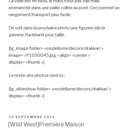
La voile est en tissu, le mats n’est pas fixé mais
emmanché dans une paille collée au pont. Ceci permet un
rangement/transport plus facile.
On voit dans la prochaine photo une figurine (de la
gamme Rackham) pour taille.
[lg_image folder= »modelisme/decors/drakkar/ »
image= »P1050045.jpg » align= »center »
display= »thumb »]
Le reste des photos sont ici :
[lg_slideshow folder= »modelisme/decors/drakkar/ »
display= »thumb »]
PUBLIÉ
10 SEPTEMBRE 2011
LE
[Wild West]Première Maison