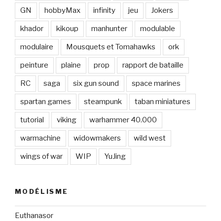
GN
hobbyMax
infinity
jeu
Jokers
khador
kikoup
manhunter
modulable
modulaire
Mousquets et Tomahawks
ork
peinture
plaine
prop
rapport de bataille
RC
saga
six gun sound
space marines
spartan games
steampunk
taban miniatures
tutorial
viking
warhammer 40.000
warmachine
widowmakers
wild west
wings of war
WIP
YuJing
MODÉLISME
Euthanasor