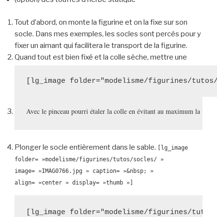
Tout d’abord, on monte la figurine et on la fixe sur son
socle. Dans mes exemples, les socles sont percés pour y
fixer un aimant qui facilitera le transport de la figurine.
Quand tout est bien fixé et la colle sèche, mettre une
noisette de colle à bois sur le socle.
[lg_image folder="modelisme/figurines/tutos
Avec le pinceau pourri étaler la colle en évitant au maximum la figur
Plonger le socle entièrement dans le sable.
[lg_image
folder= »modelisme/figurines/tutos/socles/ »
image= »IMAG0766.jpg » caption= »&nbsp; »
align= »center » display= »thumb »]
[lg_image folder="modelisme/figurines/tutos