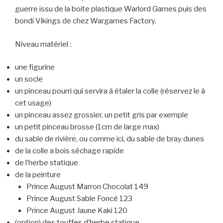
guerre issu de la boite plastique Warlord Games puis des
bondi Vikings de chez Wargames Factory.
Niveau matériel :
une figurine
un socle
un pinceau pourri qui servira à étaler la colle (réservez le à
cet usage)
un pinceau assez grossier, un petit gris par exemple
un petit pinceau brosse (1cm de large max)
du sable de rivière, ou comme ici, du sable de bray dunes
de la colle a bois séchage rapide
de l’herbe statique
de la peinture
Prince August Marron Chocolat 149
Prince August Sable Foncé 123
Prince August Jaune Kaki 120
(option) des touffes d’herbe statique