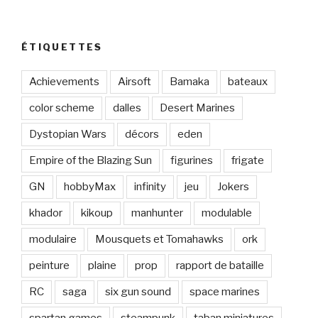
ÉTIQUETTES
Achievements
Airsoft
Bamaka
bateaux
color scheme
dalles
Desert Marines
Dystopian Wars
décors
eden
Empire of the Blazing Sun
figurines
frigate
GN
hobbyMax
infinity
jeu
Jokers
khador
kikoup
manhunter
modulable
modulaire
Mousquets et Tomahawks
ork
peinture
plaine
prop
rapport de bataille
RC
saga
six gun sound
space marines
spartan games
steampunk
taban miniatures