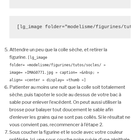
[lg_image folder="modelisme/figurines/tutos
Attendre un peu que la colle sèche, et retirer la
figurine.
[lg_image
folder= »modelisme/figurines/tutos/socles/ »
image= »IMAG0771.jpg » caption= »&nbsp; »
align= »center » display= »thumb »]
Patienter au moins une nuit que la colle soit totalement
sèche, puis tapoter le socle au dessus de votre bac à
sable pour enlever l’excédent. On peut aussi utiliser la
brosse pour balayer tout doucement le sable afin
d’enlever les grains qui ne sont pas collés. Si le résultat ne
vous convient pas, recommencer à l’étape 2.
Sous coucher la figurine et le socle avec votre couleur
préférée. Ici, une sous couche noire suivie d’une zénithale