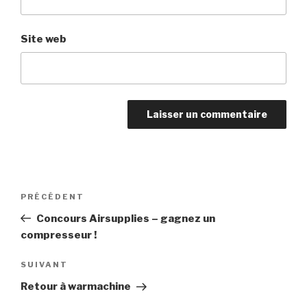
Site web
Navigation
PRÉCÉDENT
Article
de
précédent
Concours Airsupplies – gagnez un
l’article
compresseur !
SUIVANT
Article
suivant
Retour à warmachine