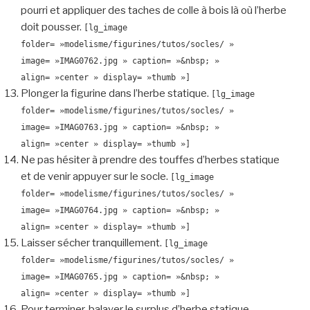
pourri et appliquer des taches de colle à bois là où l’herbe
doit pousser.
[lg_image
folder= »modelisme/figurines/tutos/socles/ »
image= »IMAG0762.jpg » caption= »&nbsp; »
align= »center » display= »thumb »]
Plonger la figurine dans l’herbe statique.
[lg_image
folder= »modelisme/figurines/tutos/socles/ »
image= »IMAG0763.jpg » caption= »&nbsp; »
align= »center » display= »thumb »]
Ne pas hésiter à prendre des touffes d’herbes statique
et de venir appuyer sur le socle.
[lg_image
folder= »modelisme/figurines/tutos/socles/ »
image= »IMAG0764.jpg » caption= »&nbsp; »
align= »center » display= »thumb »]
Laisser sécher tranquillement.
[lg_image
folder= »modelisme/figurines/tutos/socles/ »
image= »IMAG0765.jpg » caption= »&nbsp; »
align= »center » display= »thumb »]
Pour terminer, balayer le surplus d’herbe statique.