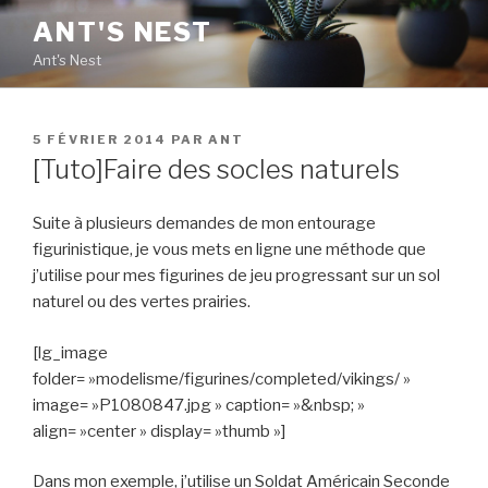
Aller
ANT'S NEST
au
Ant's Nest
contenu
principal
PUBLIÉ
5 FÉVRIER 2014
PAR
ANT
LE
[Tuto]Faire des socles naturels
Suite à plusieurs demandes de mon entourage
figurinistique, je vous mets en ligne une méthode que
j’utilise pour mes figurines de jeu progressant sur un sol
naturel ou des vertes prairies.
[lg_image
folder= »modelisme/figurines/completed/vikings/ »
image= »P1080847.jpg » caption= »&nbsp; »
align= »center » display= »thumb »]
Dans mon exemple, j’utilise un Soldat Américain Seconde