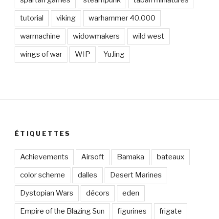
tutorial
viking
warhammer 40.000
warmachine
widowmakers
wild west
wings of war
WIP
YuJing
ÉTIQUETTES
Achievements
Airsoft
Bamaka
bateaux
color scheme
dalles
Desert Marines
Dystopian Wars
décors
eden
Empire of the Blazing Sun
figurines
frigate