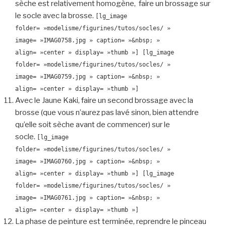
sèche est relativement homogène, faire un brossage sur
le socle avec la brosse.
[lg_image
folder= »modelisme/figurines/tutos/socles/ »
image= »IMAG0758.jpg » caption= »&nbsp; »
align= »center » display= »thumb »]
[lg_image
folder= »modelisme/figurines/tutos/socles/ »
image= »IMAG0759.jpg » caption= »&nbsp; »
align= »center » display= »thumb »]
Avec le Jaune Kaki, faire un second brossage avec la
brosse (que vous n’aurez pas lavé sinon, bien attendre
qu’elle soit sèche avant de commencer) sur le
socle.
[lg_image
folder= »modelisme/figurines/tutos/socles/ »
image= »IMAG0760.jpg » caption= »&nbsp; »
align= »center » display= »thumb »]
[lg_image
folder= »modelisme/figurines/tutos/socles/ »
image= »IMAG0761.jpg » caption= »&nbsp; »
align= »center » display= »thumb »]
La phase de peinture est terminée, reprendre le pinceau