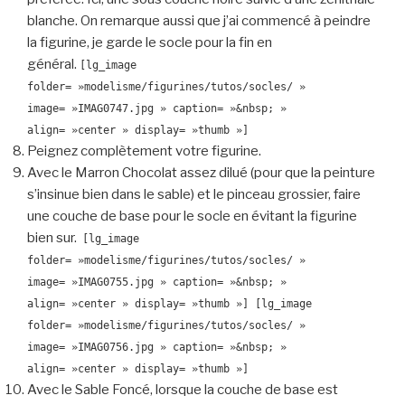
blanche. On remarque aussi que j’ai commencé à peindre
la figurine, je garde le socle pour la fin en
général.
[lg_image
folder= »modelisme/figurines/tutos/socles/ »
image= »IMAG0747.jpg » caption= »&nbsp; »
align= »center » display= »thumb »]
Peignez complètement votre figurine.
Avec le Marron Chocolat assez dilué (pour que la peinture
s’insinue bien dans le sable) et le pinceau grossier, faire
une couche de base pour le socle en évitant la figurine
bien sur.
[lg_image
folder= »modelisme/figurines/tutos/socles/ »
image= »IMAG0755.jpg » caption= »&nbsp; »
align= »center » display= »thumb »]
[lg_image
folder= »modelisme/figurines/tutos/socles/ »
image= »IMAG0756.jpg » caption= »&nbsp; »
align= »center » display= »thumb »]
Avec le Sable Foncé, lorsque la couche de base est