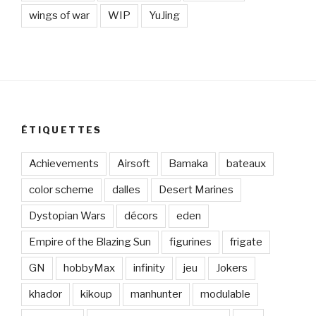
wings of war
WIP
YuJing
ÉTIQUETTES
Achievements
Airsoft
Bamaka
bateaux
color scheme
dalles
Desert Marines
Dystopian Wars
décors
eden
Empire of the Blazing Sun
figurines
frigate
GN
hobbyMax
infinity
jeu
Jokers
khador
kikoup
manhunter
modulable