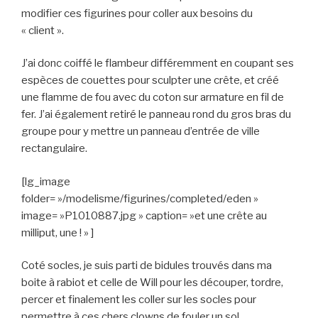
modifier ces figurines pour coller aux besoins du
« client ».
J’ai donc coiffé le flambeur différemment en coupant ses
espèces de couettes pour sculpter une crête, et créé
une flamme de fou avec du coton sur armature en fil de
fer. J’ai également retiré le panneau rond du gros bras du
groupe pour y mettre un panneau d’entrée de ville
rectangulaire.
[lg_image
folder= »/modelisme/figurines/completed/eden »
image= »P1010887.jpg » caption= »et une crête au
milliput, une ! » ]
Coté socles, je suis parti de bidules trouvés dans ma
boite à rabiot et celle de Will pour les découper, tordre,
percer et finalement les coller sur les socles pour
permettre à ces chers clowns de fouler un sol