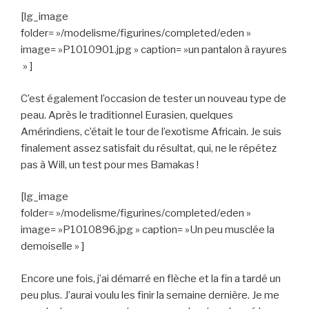
[lg_image
folder= »/modelisme/figurines/completed/eden »
image= »P1010901.jpg » caption= »un pantalon à rayures
» ]
C’est également l’occasion de tester un nouveau type de
peau. Après le traditionnel Eurasien, quelques
Amérindiens, c’était le tour de l’exotisme Africain. Je suis
finalement assez satisfait du résultat, qui, ne le répétez
pas à Will, un test pour mes Bamakas !
[lg_image
folder= »/modelisme/figurines/completed/eden »
image= »P1010896.jpg » caption= »Un peu musclée la
demoiselle » ]
Encore une fois, j’ai démarré en flèche et la fin a tardé un
peu plus. J’aurai voulu les finir la semaine dernière. Je me