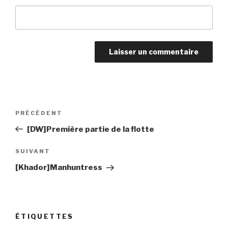
Navigation
PRÉCÉDENT
Article
de
précédent
[DW]Première partie de la flotte
l’article
SUIVANT
Article
suivant
[Khador]Manhuntress
ÉTIQUETTES