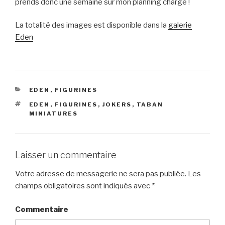
prends donc une semaine sur mon planning chargé !
La totalité des images est disponible dans la
galerie
Eden
CATÉGORIES
EDEN
,
FIGURINES
ÉTIQUETTES
EDEN
,
FIGURINES
,
JOKERS
,
TABAN
MINIATURES
Laisser un commentaire
Votre adresse de messagerie ne sera pas publiée.
Les
champs obligatoires sont indiqués avec
*
Commentaire