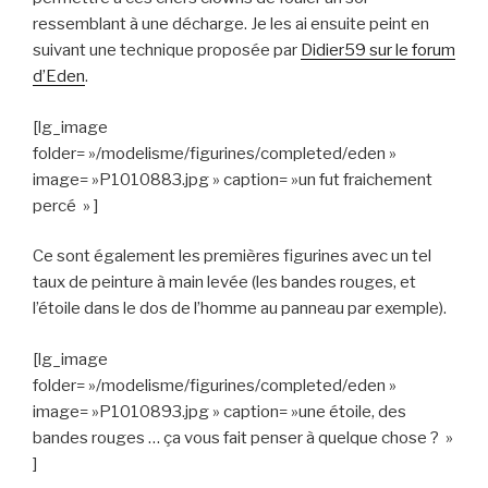
ressemblant à une décharge. Je les ai ensuite peint en
suivant une technique proposée par
Didier59 sur le forum
d’Eden
.
[lg_image
folder= »/modelisme/figurines/completed/eden »
image= »P1010883.jpg » caption= »un fut fraichement
percé » ]
Ce sont également les premières figurines avec un tel
taux de peinture à main levée (les bandes rouges, et
l’étoile dans le dos de l’homme au panneau par exemple).
[lg_image
folder= »/modelisme/figurines/completed/eden »
image= »P1010893.jpg » caption= »une étoile, des
bandes rouges … ça vous fait penser à quelque chose ? »
]