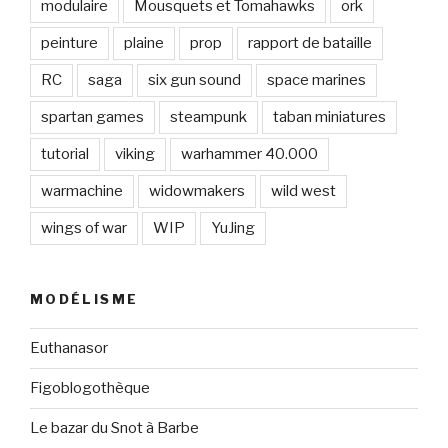
modulaire
Mousquets et Tomahawks
ork
peinture
plaine
prop
rapport de bataille
RC
saga
six gun sound
space marines
spartan games
steampunk
taban miniatures
tutorial
viking
warhammer 40.000
warmachine
widowmakers
wild west
wings of war
WIP
YuJing
MODÉLISME
Euthanasor
Figoblogothèque
Le bazar du Snot à Barbe