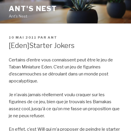
Aller
ANT'S NEST
au
Ant's Nest
contenu
principal
PUBLIÉ
10 MAI 2011
PAR
ANT
LE
[Eden]Starter Jokers
Certains d’entre vous connaissent peut être le jeu de
Taban Miniature Eden. C’est un jeu de figurines
d’escarmouches se déroulant dans un monde post
apocalyptique.
Je n’avais jamais réellement voulu craquer sur les
figurines de ce jeu, bien que je trouvais les Bamakas
assez cool, jusqu’à ce qu’on me fasse un proposition que
je ne peux refuser.
En effet, c’est Will qui m’a proposer de peindre le starter