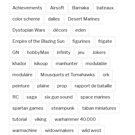
Achievements
Airsoft
Bamaka
bateaux
color scheme
dalles
Desert Marines
Dystopian Wars
décors
eden
Empire of the Blazing Sun
figurines
frigate
GN
hobbyMax
infinity
jeu
Jokers
khador
kikoup
manhunter
modulable
modulaire
Mousquets et Tomahawks
ork
peinture
plaine
prop
rapport de bataille
RC
saga
six gun sound
space marines
spartan games
steampunk
taban miniatures
tutorial
viking
warhammer 40.000
warmachine
widowmakers
wild west