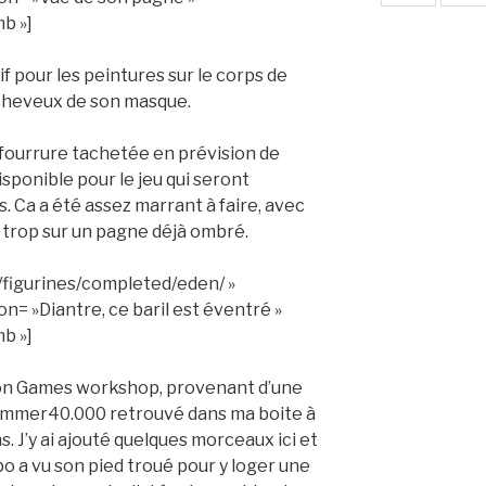
mb »]
 pour les peintures sur le corps de
s cheveux de son masque.
n fourrure tachetée en prévision de
sponible pour le jeu qui seront
Ca a été assez marrant à faire, avec
e trop sur un pagne déjà ombré.
/figurines/completed/eden/ »
n= »Diantre, ce baril est éventré »
mb »]
bidon Games workshop, provenant d’une
mmer40.000 retrouvé dans ma boite à
ns. J’y ai ajouté quelques morceaux ici et
bo a vu son pied troué pour y loger une