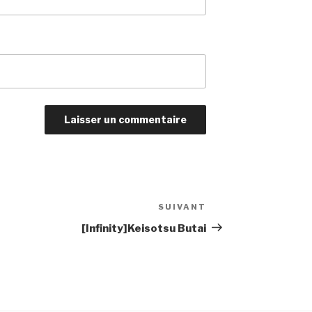
SUIVANT
Article
suivant
[Infinity]Keisotsu Butai