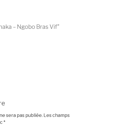
maka – Ngobo Bras Vif”
re
e sera pas publiée.
Les champs
ec
*