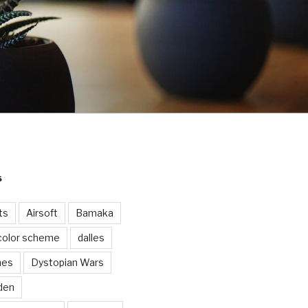
S
ts
Airsoft
Bamaka
color scheme
dalles
nes
Dystopian Wars
den