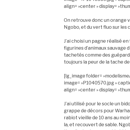
align= »center » display= »thu
On retrouve donc un orange vif
Ngobo, et du vert fluo sur le
J’ai choisi un pagne réalisé e
figurines d’animaux sauvage di
tachetés comme des guépards. 
toujours la peur de la tache d
[lg_image folder= »modelisme
image= »P1040570.jpg » captio
align= »center » display= »thu
J’ai utilisé pour le socle un 
grappe de décors pour Warha
rabiot vieille de 10 ans au moi
la, et recouvert de sable. Ngo