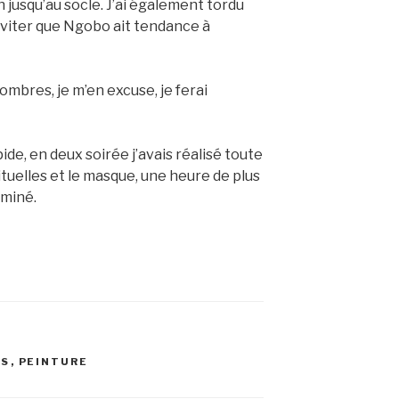
n jusqu’au socle. J’ai également tordu
éviter que Ngobo ait tendance à
ombres, je m’en excuse, je ferai
ide, en deux soirée j’avais réalisé toute
rituelles et le masque, une heure de plus
rminé.
ES
,
PEINTURE