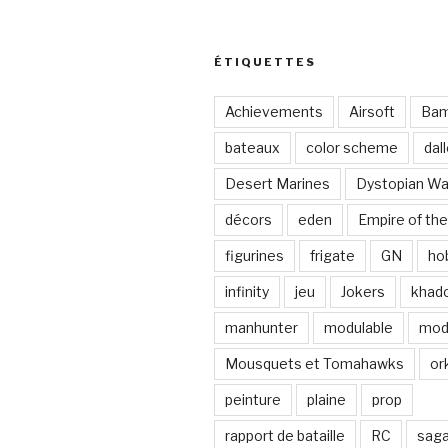
ÉTIQUETTES
Achievements
Airsoft
Ba
bateaux
color scheme
dal
Desert Marines
Dystopian Wa
décors
eden
Empire of the
figurines
frigate
GN
ho
infinity
jeu
Jokers
khad
manhunter
modulable
mod
Mousquets et Tomahawks
or
peinture
plaine
prop
rapport de bataille
RC
sag