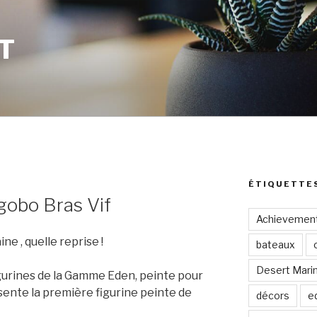
T
ÉTIQUETTE
obo Bras Vif
Achievemen
e , quelle reprise !
bateaux
Desert Mari
igurines de la Gamme Eden, peinte pour
ésente la première figurine peinte de
décors
e