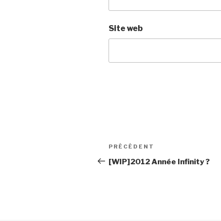
Site web
Navigation
PRÉCÉDENT
Article
de
précédent
[WIP]2012 Année Infinity ?
l’article