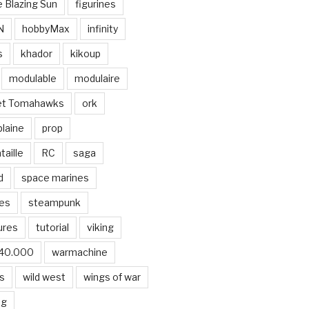
e Blazing Sun
figurines
N
hobbyMax
infinity
s
khador
kikoup
modulable
modulaire
et Tomahawks
ork
plaine
prop
taille
RC
saga
d
space marines
es
steampunk
ures
tutorial
viking
40.000
warmachine
s
wild west
wings of war
ng