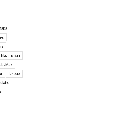
maka
les
rs
 Blazing Sun
bbyMax
or
kikoup
ulaire
k
a