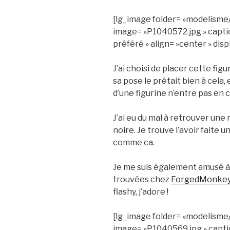
[lg_image folder= »modelisme
image= »P1040572.jpg » capti
préféré » align= »center » dis
J’ai choisi de placer cette fig
sa pose le prêtait bien à cela
d’une figurine n’entre pas en 
J’ai eu du mal à retrouver une 
noire. Je trouve l’avoir faite 
comme ca.
Je me suis également amusé à 
trouvées chez
ForgedMonke
flashy, j’adore !
[lg_image folder= »modelisme
image= »P1040569.jpg » capti