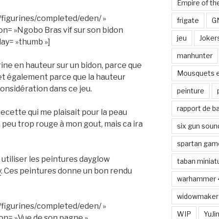
Empire of th
/figurines/completed/eden/ »
frigate
G
on= »Ngobo Bras vif sur son bidon
jeu
Joker
play= »thumb »]
manhunter
urine en hauteur sur un bidon, parce que
Mousquets 
, et également parce que la hauteur
considération dans ce jeu.
peinture
rapport de ba
recette qui me plaisait pour la peau
un peu trop rouge à mon gout, mais ca ira
six gun soun
spartan gam
utiliser les peintures dayglow
taban miniat
y
. Ces peintures donne un bon rendu
warhammer 
widowmaker
/figurines/completed/eden/ »
WIP
YuJi
on= »Vue de son pagne »