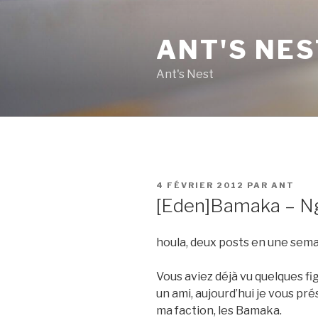
Aller
au
ANT'S NES
contenu
principal
Ant's Nest
PUBLIÉ
4 FÉVRIER 2012
PAR
ANT
LE
[Eden]Bamaka – Ng
houla, deux posts en une semain
Vous aviez déjà vu quelques f
un ami, aujourd’hui je vous pr
ma faction, les Bamaka.