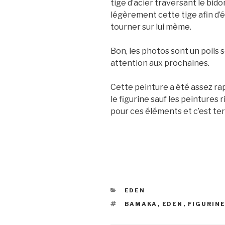
tige d’acier traversant le bido
légèrement cette tige afin d’
tourner sur lui mème.
Bon, les photos sont un poils s
attention aux prochaines.
Cette peinture a été assez rap
le figurine sauf les peintures 
pour ces éléments et c’est te
CATÉGORIES
EDEN
ÉTIQUETTES
BAMAKA
,
EDEN
,
FIGURIN